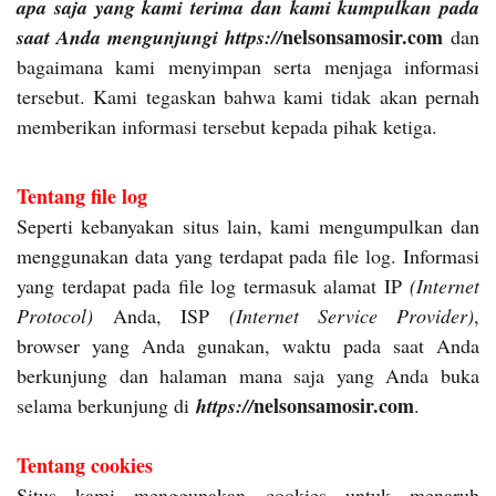
apa saja yang kami terima dan kami kumpulkan pada
nelsonsamosir.com
saat Anda mengunjungi https://
dan
bagaimana kami menyimpan serta menjaga informasi
tersebut. Kami tegaskan bahwa kami tidak akan pernah
memberikan informasi tersebut kepada pihak ketiga.
Tentang file log
Seperti kebanyakan situs lain, kami mengumpulkan dan
menggunakan data yang terdapat pada file log. Informasi
yang terdapat pada file log termasuk alamat IP
(Internet
Protocol)
Anda, ISP
(Internet Service Provider)
,
browser yang Anda gunakan, waktu pada saat Anda
berkunjung dan halaman mana saja yang Anda buka
nelsonsamosir.com
selama berkunjung di
https://
.
Tentang cookies
Situs kami menggunakan cookies untuk menaruh