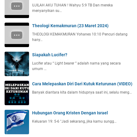
UJILAH AKU TUHAN ! Wahyu 5:9 TB Dan mereka
menyanyikan su…
Theologi Kemakmuran (23 Maret 2024)
THEOLOGI KEMAKMURAN Yohanes 10:10 Pencuri datang
hany…
Siapakah Lucifer?
Lucifer atau “ Light bearer ” adalah nama yang secara
umum …
Cara Melepaskan Diri Dari Kutuk Keturunan (VIDEO)
Banyak diantara kita dalam hidupnya saat ini, selalu meng…
Hubungan Orang Kristen Dengan Israel
Keluaran 19: 5-6 "Jadi sekarang, jika kamu sungg…