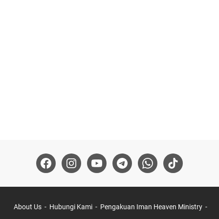
About Us
Hubungi Kami
Pengakuan Iman Heaven Ministry