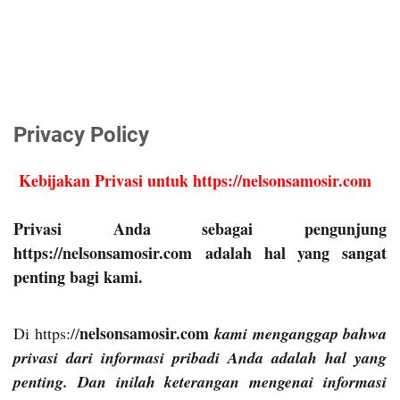
Privacy Policy
Kebijakan Privasi untuk https://nelsonsamosir.com
Privasi Anda sebagai pengunjung
https://
nelsonsamosir.com
adalah hal yang sangat
penting bagi kami.
nelsonsamosir.com
Di https://
kami menganggap bahwa
privasi dari informasi pribadi Anda adalah hal yang
penting. Dan inilah keterangan mengenai informasi